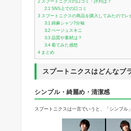
2
スプートニクスの口コミ・評判は？
2.1
SNS上での口コミ
3
スプートニクスの商品を購入してみたのでレ
3.1
綿麻シャツ7分袖
3.2
ベージュスキニ
3.3
品質や素材は？
3.4
着てみた感想
4
まとめ
スプートニクスはどんなブ
シンプル・綺麗め・清潔感
スプートニクスは一言でいうと、「シンプル