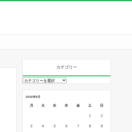
カテゴリー
2026年8月
月
火
水
木
金
土
日
1
2
3
4
5
6
7
8
9