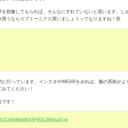
帯を想像してもられば、そんなにずれていないと思います。し
ロ買うならスプトーニクス買いましょうってなりますね！笑
的に行っています。インスタやWEARをみれば、服の系統がよ
てみてください！
人気です！
nnel/UC48xMwhBX5F9GL38AeulX-w