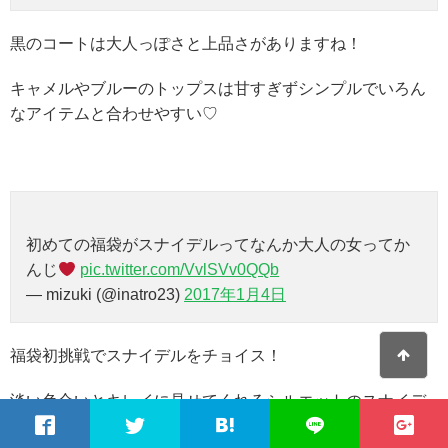
黒のコートは大人っぽさと上品さがありますね！
キャメルやブルーのトップスは甘すぎずシンプルでいろん
なアイテムと合わせやすい♡
初めての福袋がスナイデルってなんか大人の女ってか
んじ
pic.twitter.com/VvlSVv0QQb
— mizuki (@inatro23)
2017年1月4日
福袋初挑戦でスナイデルをチョイス！
淡い色合いとキレイに見せてくれるシルエットのスナイデ
ルのお洋服は大人女子の第一歩♡