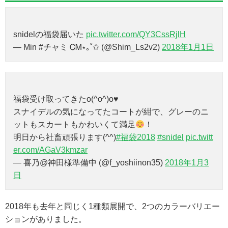
snidelの福袋届いた
pic.twitter.com/QY3CssRjlH
— Min #チャミ ᏟᎷ⋆｡˚✩ (@Shim_Ls2v2)
2018年1月1日
福袋受け取ってきたo(^o^)o♥
スナイデルの気になってたコートが紺で、グレーのニ
ットもスカートもかわいくて満足
！
明日から社畜頑張ります(^^)
#福袋2018
#snidel
pic.twitt
er.com/AGaV3kmzar
— 喜乃@神田様準備中 (@f_yoshiinon35)
2018年1月3
日
2018年も去年と同じく1種類展開で、2つのカラーバリエー
ションがありました。