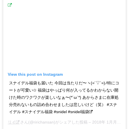
View this post on Instagram
スナイデル福袋も届いた 今回は当たりだ〜ヽ(=´▽`=)ﾉ特にコ
ートが可愛い✩ 福袋はやっぱり何が入ってるかわからない開
けた時のワクワクが楽しいなぁ〜(*´ω`*) あからさまに在庫処
分売れないもの詰め合わせましたは悲しいけど（笑） #スナ
イデル #スナイデル福袋 #snidel #snidel福袋
リイ
さん(@ririchansan)がシェアした投稿 –
2018年 1月月3日午後8時12分PST