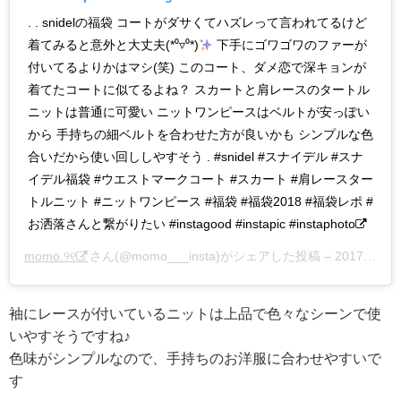
. . snidelの福袋 コートがダサくてハズレって言われてるけど
着てみると意外と大丈夫(*⁰▿⁰*)
下手にゴワゴワのファーが
付いてるよりかはマシ(笑) このコート、ダメ恋で深キョンが
着てたコートに似てるよね？ スカートと肩レースのタートル
ニットは普通に可愛い ニットワンピースはベルトが安っぽい
から 手持ちの細ベルトを合わせた方が良いかも シンプルな色
合いだから使い回ししやすそう . #snidel #スナイデル #スナ
イデル福袋 #ウエストマークコート #スカート #肩レースター
トルニット #ニットワンピース #福袋 #福袋2018 #福袋レポ #
お洒落さんと繋がりたい #instagood #instapic #instaphoto
momo.୨୧
さん(@momo___insta)がシェアした投稿 –
2017年12月月31日午後10時46分PST
袖にレースが付いているニットは上品で色々なシーンで使
いやすそうですね♪
色味がシンプルなので、手持ちのお洋服に合わせやすいで
す