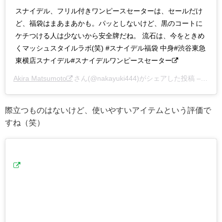
スナイデル、フリル付きワンピースセーターは、セールだけ
ど、福袋はまあまあかも。パッとしないけど、黒のコートに
ケチつける人は少ないから安全牌だね。 流石は、今をときめ
くマッシュスタイルラボ(笑) #スナイデル福袋 中身#渋谷東急
東横店スナイデル#スナイデルワンピースセーター
Akira Matsumoto
さん(@nakayuki444)がシェアした投稿 –
201
際立つものはないけど、使いやすいアイテムという評価で
すね（笑）