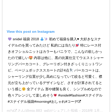
View this post on Instagram
snidel 福袋 2018
初めて福袋を購入
♥
大好きなスナ
イデルのを買ってみたけど 私的には当たり
特にレース付
きオフショルニットはカラーもバニラで、こんなの欲しかっ
たので嬉しい
内容は他に、黒の比翼仕立てウエストシャー
リングパーカコート、グレーリボン付きざっくりニットワン
ピ、ベージュボックススカートの計4点
パーカコートは、
シャーリング位置が少し高めになっていて絞ると可愛く、襟
元が立ち上がっているデザインなど、さすが計算されてると
いう感じ
全アイテム 形や縫製も良く、シンプルめなので
色々アレンジして楽しめそう
#snidel#fashion#スナイデル
#スナイデル福袋#morning#おしゃれ#コーデ
mi*o
さん(@mio.883_wd)がシェアした投稿 –
2018年 1月月3日午後3時47分PST