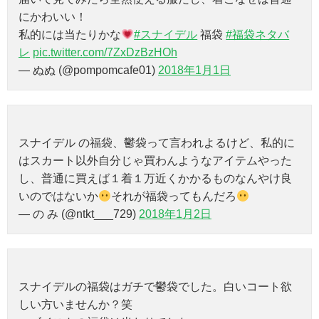
にかわいい！
私的には当たりかな
#スナイデル
福袋
#福袋ネタバ
レ
pic.twitter.com/7ZxDzBzHOh
— ぬぬ (@pompomcafe01)
2018年1月1日
スナイデル の福袋、鬱袋って言われよるけど、私的に
はスカート以外自分じゃ買わんようなアイテムやった
し、普通に買えば１着１万近くかかるものなんやけ良
いのではないか
それが福袋ってもんだろ
— の み (@ntkt___729)
2018年1月2日
スナイデルの福袋はガチで鬱袋でした。白いコート欲
しい方いませんか？笑