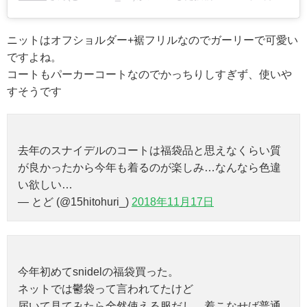
ニットはオフショルダー+裾フリルなのでガーリーで可愛い
ですよね。
コートもパーカーコートなのでかっちりしすぎず、使いや
すそうです
去年のスナイデルのコートは福袋品と思えなくらい質
が良かったから今年も着るのが楽しみ…なんなら色違
い欲しい…
— とど (@15hitohuri_)
2018年11月17日
今年初めてsnidelの福袋買った。
ネットでは鬱袋って言われてたけど
届いて見てみたら全然使える服だし、着こなせば普通