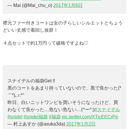
— Mai (@Mai_chu_o)
2017年1月6日
襟元ファー付きコートは女の子らしいシルエットとちょう
どいい丈感で着回し抜群！
４点セットで約1万円って破格ですよね♡
スナイデルの福袋Get !!
黒のコートをあまり持っていないので、黒で良かった(*
ˊ˘ˋ*)｡♪:*°
昨日、白いニットワンピを買いそうになったけど、買
わなくて良かった…危ない危ない…(^ー^;)
#スナイデル
#snidel
#snidel福袋
#福袋
pic.twitter.com/XTicEECrPe
— 村上あすか (@asuka3da)
2017年1月2日