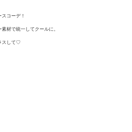
ースコーデ！
ー素材で統一してクールに。
ラスして♡