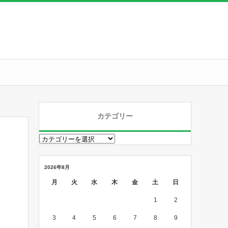
カテゴリー
2026年8月
月
火
水
木
金
土
日
1
2
3
4
5
6
7
8
9