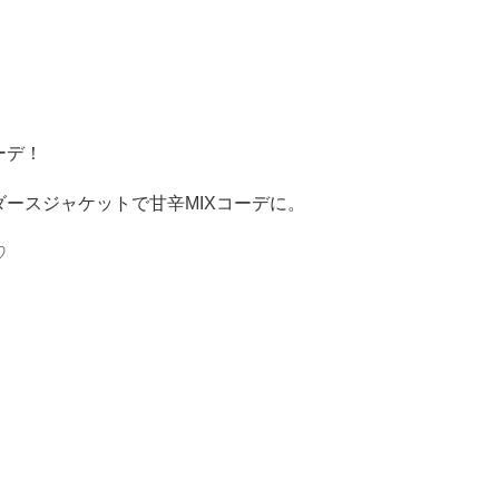
ーデ！
ースジャケットで甘辛MIXコーデに。
♡