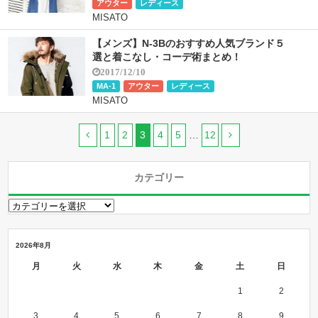
アウター
レディース
MISATO
【メンズ】N-3Bのおすすめ人気ブランド５
選と着こなし・コーデ術まとめ！
2017/12/10
MA-1
アウター
レディース
MISATO
1
2
3
4
5
…
12
カテゴリー
2026年8月
月
火
水
木
金
土
日
1
2
3
4
5
6
7
8
9